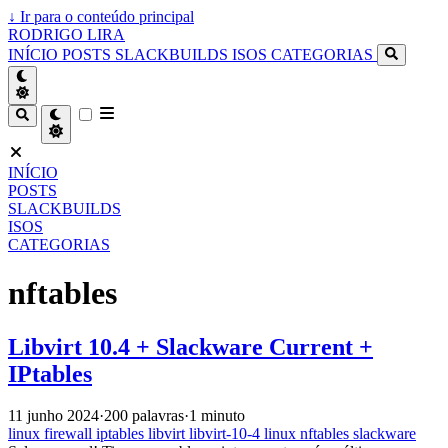
↓
Ir para o conteúdo principal
RODRIGO LIRA
INÍCIO
POSTS
SLACKBUILDS
ISOS
CATEGORIAS
INÍCIO
POSTS
SLACKBUILDS
ISOS
CATEGORIAS
nftables
Libvirt 10.4 + Slackware Current +
IPtables
11 junho 2024
·
200 palavras
·
1 minuto
linux
firewall
iptables
libvirt
libvirt-10-4
linux
nftables
slackware