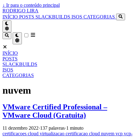
↓
Ir para o conteúdo principal
RODRIGO LIRA
INÍCIO
POSTS
SLACKBUILDS
ISOS
CATEGORIAS
INÍCIO
POSTS
SLACKBUILDS
ISOS
CATEGORIAS
nuvem
VMware Certified Professional –
VMware Cloud (Gratuita)
11 dezembro 2022
·
137 palavras
·
1 minuto
certificacoes
cloud
virtualizacao
certificacao
cloud
nuvem
vcp
vcp-