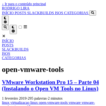
↓
Ir para o conteúdo principal
RODRIGO LIRA
INÍCIO
POSTS
SLACKBUILDS
ISOS
CATEGORIAS
INÍCIO
POSTS
SLACKBUILDS
ISOS
CATEGORIAS
open-vmware-tools
VMware Workstation Pro 15 – Parte 04
(Instalando o Open VM Tools no Linux)
1 fevereiro 2019
·
295 palavras
·
2 minutos
linux
virtualizacao
linux
open-vmware-tools
vmware
vmware-