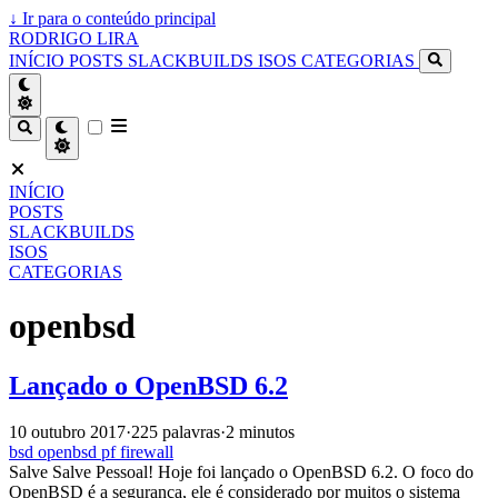
↓
Ir para o conteúdo principal
RODRIGO LIRA
INÍCIO
POSTS
SLACKBUILDS
ISOS
CATEGORIAS
INÍCIO
POSTS
SLACKBUILDS
ISOS
CATEGORIAS
openbsd
Lançado o OpenBSD 6.2
10 outubro 2017
·
225 palavras
·
2 minutos
bsd
openbsd
pf
firewall
Salve Salve Pessoal! Hoje foi lançado o OpenBSD 6.2. O foco do
OpenBSD é a segurança, ele é considerado por muitos o sistema