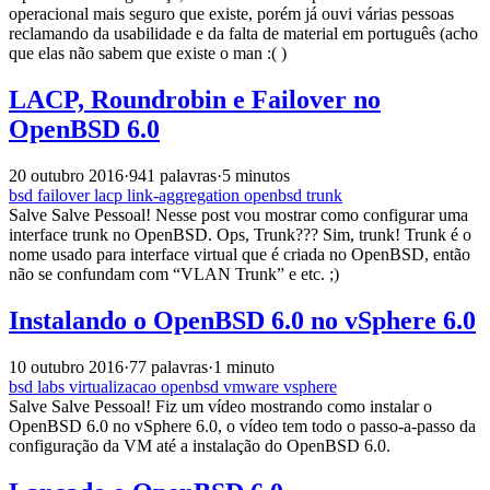
operacional mais seguro que existe, porém já ouvi várias pessoas
reclamando da usabilidade e da falta de material em português (acho
que elas não sabem que existe o man :( )
LACP, Roundrobin e Failover no
OpenBSD 6.0
20 outubro 2016
·
941 palavras
·
5 minutos
bsd
failover
lacp
link-aggregation
openbsd
trunk
Salve Salve Pessoal! Nesse post vou mostrar como configurar uma
interface trunk no OpenBSD. Ops, Trunk??? Sim, trunk! Trunk é o
nome usado para interface virtual que é criada no OpenBSD, então
não se confundam com “VLAN Trunk” e etc. ;)
Instalando o OpenBSD 6.0 no vSphere 6.0
10 outubro 2016
·
77 palavras
·
1 minuto
bsd
labs
virtualizacao
openbsd
vmware
vsphere
Salve Salve Pessoal! Fiz um vídeo mostrando como instalar o
OpenBSD 6.0 no vSphere 6.0, o vídeo tem todo o passo-a-passo da
configuração da VM até a instalação do OpenBSD 6.0.