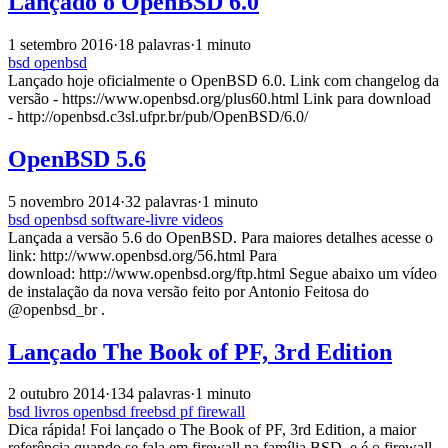
Lançado o OpenBSD 6.0
1 setembro 2016
·
18 palavras
·
1 minuto
bsd
openbsd
Lançado hoje oficialmente o OpenBSD 6.0. Link com changelog da
versão - https://www.openbsd.org/plus60.html Link para download
- http://openbsd.c3sl.ufpr.br/pub/OpenBSD/6.0/
OpenBSD 5.6
5 novembro 2014
·
32 palavras
·
1 minuto
bsd
openbsd
software-livre
videos
Lançada a versão 5.6 do OpenBSD. Para maiores detalhes acesse o
link: http://www.openbsd.org/56.html Para
download: http://www.openbsd.org/ftp.html Segue abaixo um vídeo
de instalação da nova versão feito por Antonio Feitosa do
@openbsd_br .
Lançado The Book of PF, 3rd Edition
2 outubro 2014
·
134 palavras
·
1 minuto
bsd
livros
openbsd
freebsd
pf
firewall
Dica rápida! Foi lançado o The Book of PF, 3rd Edition, a maior
referência quando se fala em firewall na família BSD, e é o firewall