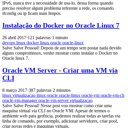
IPv6, nunca tive a necessidade de usa-lo, dessa forma quando
preciso resolver algum problema referente a rede, os comando
ifconfig ou ip ficam mais limpos.
Instalação do Docker no Oracle Linux 7
26 abril 2017
·
121 palavras
·
1 minuto
devops
linux
docker
linux
oracle
oracle-linux
Salve Salve Pessoal! Depois de um tempo sem postar nada devido
alguns compromissos, venho mostrar como instalar o Docker no
Oracle linux 7.
Oracle VM Server - Criar uma VM via
CLI
8 março 2017
·
387 palavras
·
2 minutos
linux
virtualizacao
linux
oracle
oracle-linux
oracle-vm
oracle-vm-cli
oracle-vm-manager
oracle-vm-server
virtualizacao
Salve Salve Pessoal! Nesse post vou mostrar como criar uma
maquina virtual via CLI no Oracle VM. Apesar de termos o
ambiente web para gerência, podemos realizar todas as tarefas via
linha de comando, por exemplo, adicionar servidores, criar pool,
criar novas redes e maquinas virtuais.