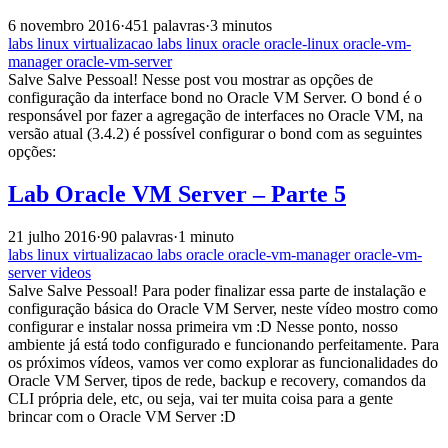
6 novembro 2016
·
451 palavras
·
3 minutos
labs
linux
virtualizacao
labs
linux
oracle
oracle-linux
oracle-vm-
manager
oracle-vm-server
Salve Salve Pessoal! Nesse post vou mostrar as opções de
configuração da interface bond no Oracle VM Server. O bond é o
responsável por fazer a agregação de interfaces no Oracle VM, na
versão atual (3.4.2) é possível configurar o bond com as seguintes
opções:
Lab Oracle VM Server – Parte 5
21 julho 2016
·
90 palavras
·
1 minuto
labs
linux
virtualizacao
labs
oracle
oracle-vm-manager
oracle-vm-
server
videos
Salve Salve Pessoal! Para poder finalizar essa parte de instalação e
configuração básica do Oracle VM Server, neste vídeo mostro como
configurar e instalar nossa primeira vm :D Nesse ponto, nosso
ambiente já está todo configurado e funcionando perfeitamente. Para
os próximos vídeos, vamos ver como explorar as funcionalidades do
Oracle VM Server, tipos de rede, backup e recovery, comandos da
CLI própria dele, etc, ou seja, vai ter muita coisa para a gente
brincar com o Oracle VM Server :D