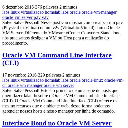
6 dezembro 2016
·
376 palavras
·
2 minutos
labs
linux
virtualizacao
homelab
labs
oracle
oracle-vm-manager
oracle-vm-server
p2v
v2v
Salve Salve Pessoal! Nesse post vou mostrar como realizar um p2v
(Physical-to-Virtual) ou um v2v (Virtual-to-Virtual) com o Oracle
VM Server. Diferente do VMware vCenter Converter Standalone,
nós precisamos desligar a VM ou Host para a realização do
procedimento.
Oracle VM Command Line Interface
(CLI)
17 novembro 2016
·
329 palavras
·
2 minutos
labs
linux
virtualizacao
homelab
labs
oracle
oracle-linux
oracle-vm-
cli
oracle-vm-manager
oracle-vm-server
Salve Salve Pessoal! Este é o primeiro de uma serie de posts que
quero fazer falando sobre o Oracle VM Command Line Interface
(CLI). O Oracle VM Command Line Interface (CLI) oferece os
mesmo recursos que o ambiente web, dessa forma podemos
gerenciar nossos hosts e nosso manager por linha de comando.
Interface Bond no Oracle VM Server