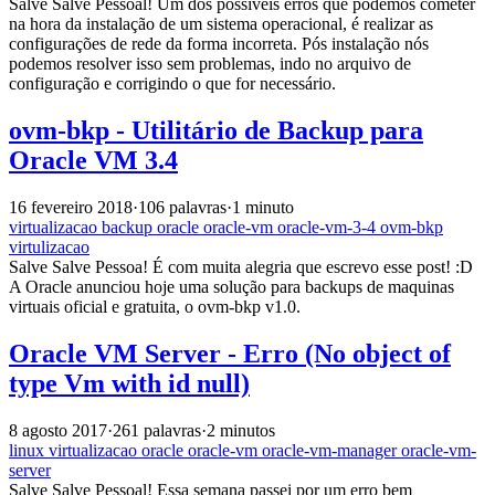
Salve Salve Pessoal! Um dos possíveis erros que podemos cometer
na hora da instalação de um sistema operacional, é realizar as
configurações de rede da forma incorreta. Pós instalação nós
podemos resolver isso sem problemas, indo no arquivo de
configuração e corrigindo o que for necessário.
ovm-bkp - Utilitário de Backup para
Oracle VM 3.4
16 fevereiro 2018
·
106 palavras
·
1 minuto
virtualizacao
backup
oracle
oracle-vm
oracle-vm-3-4
ovm-bkp
virtulizacao
Salve Salve Pessoa! É com muita alegria que escrevo esse post! :D
A Oracle anunciou hoje uma solução para backups de maquinas
virtuais oficial e gratuita, o ovm-bkp v1.0.
Oracle VM Server - Erro (No object of
type Vm with id null)
8 agosto 2017
·
261 palavras
·
2 minutos
linux
virtualizacao
oracle
oracle-vm
oracle-vm-manager
oracle-vm-
server
Salve Salve Pessoal! Essa semana passei por um erro bem