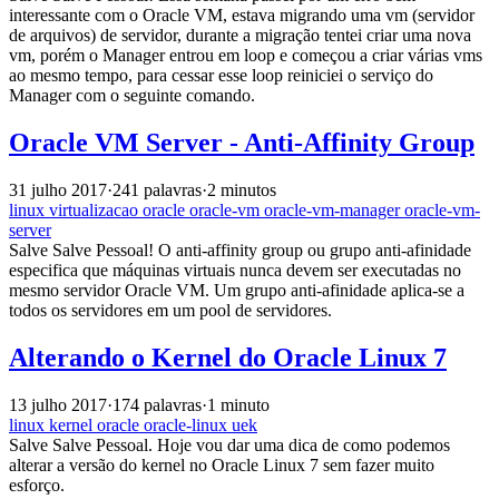
interessante com o Oracle VM, estava migrando uma vm (servidor
de arquivos) de servidor, durante a migração tentei criar uma nova
vm, porém o Manager entrou em loop e começou a criar várias vms
ao mesmo tempo, para cessar esse loop reiniciei o serviço do
Manager com o seguinte comando.
Oracle VM Server - Anti-Affinity Group
31 julho 2017
·
241 palavras
·
2 minutos
linux
virtualizacao
oracle
oracle-vm
oracle-vm-manager
oracle-vm-
server
Salve Salve Pessoal! O anti-affinity group ou grupo anti-afinidade
especifica que máquinas virtuais nunca devem ser executadas no
mesmo servidor Oracle VM. Um grupo anti-afinidade aplica-se a
todos os servidores em um pool de servidores.
Alterando o Kernel do Oracle Linux 7
13 julho 2017
·
174 palavras
·
1 minuto
linux
kernel
oracle
oracle-linux
uek
Salve Salve Pessoal. Hoje vou dar uma dica de como podemos
alterar a versão do kernel no Oracle Linux 7 sem fazer muito
esforço.