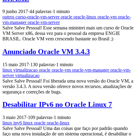
9 junho 2017
·
44 palavras
·
1 minuto
outros
curso-oracle-vm-server
oracle
oracle-linux
oracle-vm
oracle-
vm-manager
oracle-vm-server
Salve Salve Pessoal! Esse semana ministrei mais um curso de Oracle
VM Server x86, dessa vez para o pessoal da empresa ENGIE
BRASIL. Oracle VM vem crescendo bastante no Brasil ;)
Anunciado Oracle VM 3.4.3
15 maio 2017
·
130 palavras
·
1 minuto
linux
virtualizacao
oracle
oracle-vm
oracle-vm-manager
oracle-vm-
server
virtualizacao
Salve Salve Pessoal! Foi liberada uma nova versão do Oracle VM, a
versão 3.4.3. A nova versão oferece novos recursos, atualizações de
segurança e correções de bugs.
Desabilitar IPv6 no Oracle Linux 7
3 maio 2017
·
109 palavras
·
1 minuto
linux
ipv6
linux
oracle
oracle-linux
Salve Salve Pessoal! Uma das coisas que faço por padrão quando
faço uma nova instalação de um sistema operacional, é desabilitar o