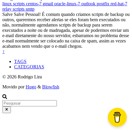
linux
scripts
centos-7
gmail
oracle-linux-7
outlook
postfix
red-hat-7
relay
scripts
smtp
Salve Salve Pessoal! É comum quando criamos scripts de backup ou
outros, querermos receber alertas se eles foram bem executados ou
não, normalmente agendamos scripts de backup para serem
executados a noite ou de madrugada, apesar de podermos enviar um
e-mail diretamente do nosso servidor, esbarramos no problema desse
e-mail normalmente ser colocado na caixa de spam, assim as vezes
acabamos nem vendo que o e-mail chegou.
↑
TAGS
CATEGORIAS
© 2026 Rodrigo Lira
Movido por
Hugo
&
Blowfish