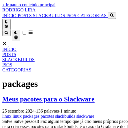
↓
Ir para o conteúdo principal
RODRIGO LIRA
INÍCIO
POSTS
SLACKBUILDS
ISOS
CATEGORIAS
INÍCIO
POSTS
SLACKBUILDS
ISOS
CATEGORIAS
packages
Meus pacotes para o Slackware
25 setembro 2024
·
136 palavras
·
1 minuto
linux
linux
packages
pacotes
slackbuilds
slackware
Salve Salve pessoal! Faz algum tempo que já crio meus próprios paco
para criar esses pacotes para o slackbuilds, é o caso do Grafana e do