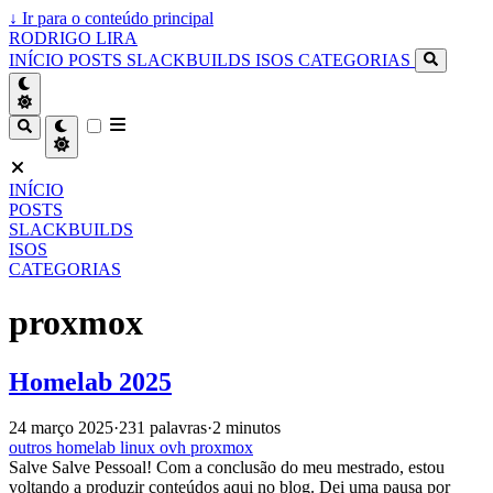
↓
Ir para o conteúdo principal
RODRIGO LIRA
INÍCIO
POSTS
SLACKBUILDS
ISOS
CATEGORIAS
INÍCIO
POSTS
SLACKBUILDS
ISOS
CATEGORIAS
proxmox
Homelab 2025
24 março 2025
·
231 palavras
·
2 minutos
outros
homelab
linux
ovh
proxmox
Salve Salve Pessoal! Com a conclusão do meu mestrado, estou
voltando a produzir conteúdos aqui no blog. Dei uma pausa por