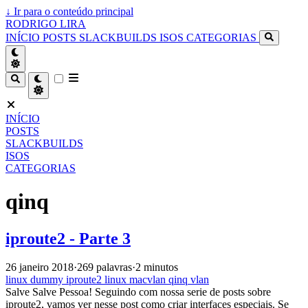
↓
Ir para o conteúdo principal
RODRIGO LIRA
INÍCIO
POSTS
SLACKBUILDS
ISOS
CATEGORIAS
INÍCIO
POSTS
SLACKBUILDS
ISOS
CATEGORIAS
qinq
iproute2 - Parte 3
26 janeiro 2018
·
269 palavras
·
2 minutos
linux
dummy
iproute2
linux
macvlan
qinq
vlan
Salve Salve Pessoa! Seguindo com nossa serie de posts sobre
iproute2, vamos ver nesse post como criar interfaces especiais. Se