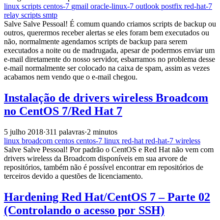
linux
scripts
centos-7
gmail
oracle-linux-7
outlook
postfix
red-hat-7
relay
scripts
smtp
Salve Salve Pessoal! É comum quando criamos scripts de backup ou
outros, querermos receber alertas se eles foram bem executados ou
não, normalmente agendamos scripts de backup para serem
executados a noite ou de madrugada, apesar de podermos enviar um
e-mail diretamente do nosso servidor, esbarramos no problema desse
e-mail normalmente ser colocado na caixa de spam, assim as vezes
acabamos nem vendo que o e-mail chegou.
Instalação de drivers wireless Broadcom
no CentOS 7/Red Hat 7
5 julho 2018
·
311 palavras
·
2 minutos
linux
broadcom
centos
centos-7
linux
red-hat
red-hat-7
wireless
Salve Salve Pessoal! Por padrão o CentOS e Red Hat não vem com
drivers wireless da Broadcom disponíveis em sua arvore de
repositórios, também não é possível encontrar em repositórios de
terceiros devido a questões de licenciamento.
Hardening Red Hat/CentOS 7 – Parte 02
(Controlando o acesso por SSH)