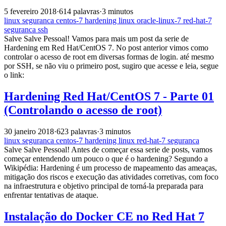
5 fevereiro 2018
·
614 palavras
·
3 minutos
linux
seguranca
centos-7
hardening
linux
oracle-linux-7
red-hat-7
seguranca
ssh
Salve Salve Pessoal! Vamos para mais um post da serie de
Hardening em Red Hat/CentOS 7. No post anterior vimos como
controlar o acesso de root em diversas formas de login. até mesmo
por SSH, se não viu o primeiro post, sugiro que acesse e leia, segue
o link:
Hardening Red Hat/CentOS 7 - Parte 01
(Controlando o acesso de root)
30 janeiro 2018
·
623 palavras
·
3 minutos
linux
seguranca
centos-7
hardening
linux
red-hat-7
seguranca
Salve Salve Pessoal! Antes de começar essa serie de posts, vamos
começar entendendo um pouco o que é o hardening? Segundo a
Wikipédia: Hardening é um processo de mapeamento das ameaças,
mitigação dos riscos e execução das atividades corretivas, com foco
na infraestrutura e objetivo principal de torná-la preparada para
enfrentar tentativas de ataque.
Instalação do Docker CE no Red Hat 7