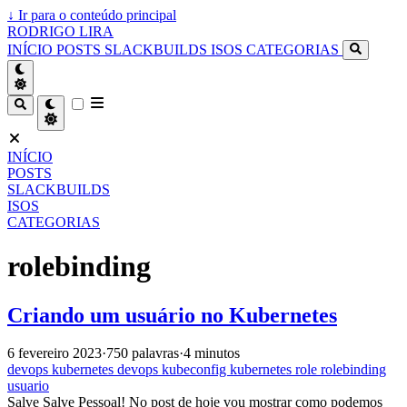
↓
Ir para o conteúdo principal
RODRIGO LIRA
INÍCIO
POSTS
SLACKBUILDS
ISOS
CATEGORIAS
INÍCIO
POSTS
SLACKBUILDS
ISOS
CATEGORIAS
rolebinding
Criando um usuário no Kubernetes
6 fevereiro 2023
·
750 palavras
·
4 minutos
devops
kubernetes
devops
kubeconfig
kubernetes
role
rolebinding
usuario
Salve Salve Pessoal! No post de hoje vou mostrar como podemos