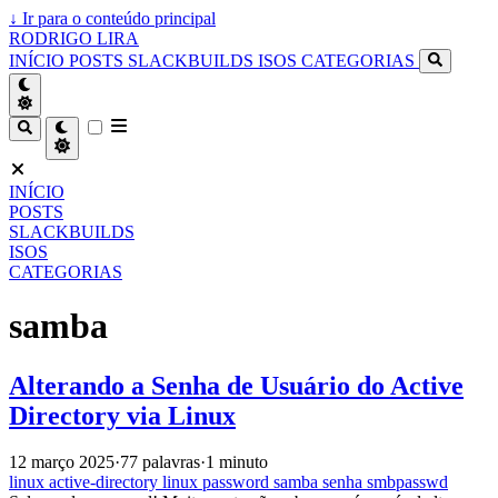
↓
Ir para o conteúdo principal
RODRIGO LIRA
INÍCIO
POSTS
SLACKBUILDS
ISOS
CATEGORIAS
INÍCIO
POSTS
SLACKBUILDS
ISOS
CATEGORIAS
samba
Alterando a Senha de Usuário do Active
Directory via Linux
12 março 2025
·
77 palavras
·
1 minuto
linux
active-directory
linux
password
samba
senha
smbpasswd