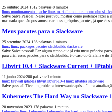
25 outubro 2024
·
1512 palavras
·
8 minutos
linux
monitoramento
apache
linux
mariadb
monitoramento
php
slack
Salve Salve Pessoal! Nesse post vou mostrar como podemos fazer a in
mas nada que não possamos criar nosso próprios pacotes, já que eles 
Meus pacotes para o Slackware
25 setembro 2024
·
136 palavras
·
1 minuto
linux
linux
packages
pacotes
slackbuilds
slackware
Salve Salve pessoal! Faz algum tempo que já crio meus próprios paco
para criar esses pacotes para o slackbuilds, é o caso do Grafana e do
Libvirt 10.4 + Slackware Current + IPtabl
11 junho 2024
·
200 palavras
·
1 minuto
linux
firewall
iptables
libvirt
libvirt-10-4
linux
nftables
slackware
Salve pessoal! Tive um problema interessante após a última atualizaç
Kubernetes The Hard Way no Slackware 15
20 novembro 2023
·
178 palavras
·
1 minuto
kubernetes
linux
kubernetes
kubernetes-the-hard-way
linux
slackware