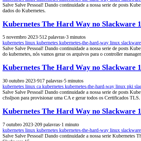
Salve Salve Pessoal! Dando continuidade a nossa serie de posts Kube
dados do Kubernetes.
Kubernetes The Hard Way no Slackware 15
5 novembro 2023
·
512 palavras
·
3 minutos
kubernetes
linux
kubernetes
kubernetes-the-hard-way
linux
slackware
Salve Salve Pessoal! Dando continuidade a nossa serie de posts Kub
do kubernetes, nós vamos gerar os arquivos para o controller manager
Kubernetes The Hard Way no Slackware 15
30 outubro 2023
·
917 palavras
·
5 minutos
kubernetes
linux
ca
kubernetes
kubernetes-the-hard-way
linux
pki
sl
Salve Salve Pessoal! Dando continuidade a nossa serie de posts Kube
cfssljson para provisionar uma CA e gerar todos os Certificados TLS.
Kubernetes The Hard Way no Slackware 15
7 outubro 2023
·
209 palavras
·
1 minuto
kubernetes
linux
kubernetes
kubernetes-the-hard-way
linux
slackware
Salve Salve Pessoal! Dando continuidade a nossa serie Kubernetes T