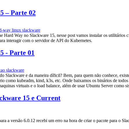
 – Parte 02
rd-way
linux
slackware
Hard Way no Slackware 15, nesse post vamos instalar os utilitários cfs
para interagir com o servidor de API do Kubernetes.
 - Parte 01
cao
slackware
sando Slackware e da maneira díficil? Bem, para quem não conhece, ex
rio como kubeadm, kind, k3s, etc. Onde baixamos os binários de todos
aquinas virtuais e o load balance, além de usar Ubuntu Server como si
ackware 15 e Current
ara a versão 6.0.12 recebi um erro na hora de criar o pacote para o S