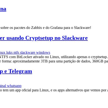
ana
s sobre os pacotes do Zabbix e do Grafana para o Slackware!
er usando Cryptsetup no Slackware
inux
luks
ntfs
slackware
windows
 NTFS com BitLocker ativado no Linux, utilizando apenas o cryptsetup
te forma: aproximadamente 3TB para uma partição de dados, 360GB p
pp e Telegram
minal
whatsapp
 tem um app oficial para Linux, e os apps alternativos que vemos por 