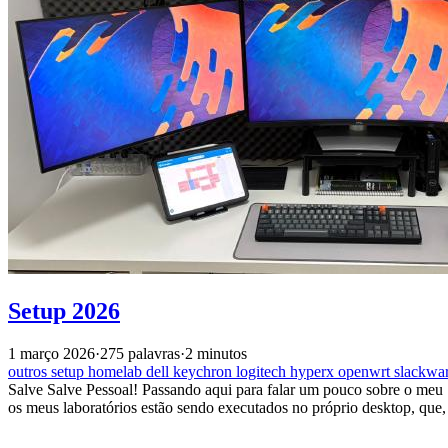
Setup 2026
1 março 2026
·
275 palavras
·
2 minutos
outros
setup
homelab
dell
keychron
logitech
hyperx
openwrt
slackwa
Salve Salve Pessoal! Passando aqui para falar um pouco sobre o meu
os meus laboratórios estão sendo executados no próprio desktop, que