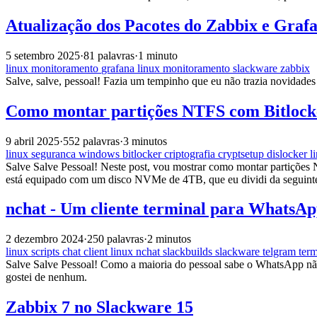
Atualização dos Pacotes do Zabbix e Graf
5 setembro 2025
·
81 palavras
·
1 minuto
linux
monitoramento
grafana
linux
monitoramento
slackware
zabbix
Salve, salve, pessoal! Fazia um tempinho que eu não trazia novidade
Como montar partições NTFS com Bitlock
9 abril 2025
·
552 palavras
·
3 minutos
linux
seguranca
windows
bitlocker
criptografia
cryptsetup
dislocker
l
Salve Salve Pessoal! Neste post, vou mostrar como montar partições
está equipado com um disco NVMe de 4TB, que eu dividi da seguin
nchat - Um cliente terminal para WhatsA
2 dezembro 2024
·
250 palavras
·
2 minutos
linux
scripts
chat
client
linux
nchat
slackbuilds
slackware
telgram
ter
Salve Salve Pessoal! Como a maioria do pessoal sabe o WhatsApp não
gostei de nenhum.
Zabbix 7 no Slackware 15