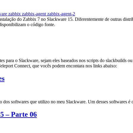
ware
zabbix
zabbix-agent
zabbix-agent-2
stalação do Zabbix 7 no Slackware 15. Diferentemente de outras distri
disponibilizam o código fonte.
tes para o Slackware, sejam eles baseados nos scripts do slackbuilds 
 Teleport Connect, que vocês podem encontara nos links abaixo:
es
ão dos softwares que utilizo no meu Slackware. Um desses softwares é o
 – Parte 06