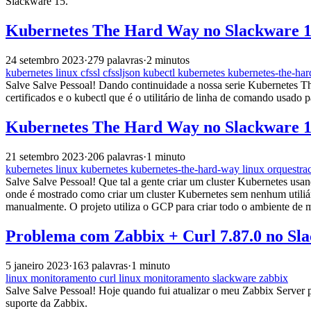
Slackware 15.
Kubernetes The Hard Way no Slackware 15
24 setembro 2023
·
279 palavras
·
2 minutos
kubernetes
linux
cfssl
cfssljson
kubectl
kubernetes
kubernetes-the-ha
Salve Salve Pessoal! Dando continuidade a nossa serie Kubernetes The 
certificados e o kubectl que é o utilitário de linha de comando usado 
Kubernetes The Hard Way no Slackware 15
21 setembro 2023
·
206 palavras
·
1 minuto
kubernetes
linux
kubernetes
kubernetes-the-hard-way
linux
orquestra
Salve Salve Pessoal! Que tal a gente criar um cluster Kubernetes u
onde é mostrado como criar um cluster Kubernetes sem nenhum utiliá
manualmente. O projeto utiliza o GCP para criar todo o ambiente de m
Problema com Zabbix + Curl 7.87.0 no Sl
5 janeiro 2023
·
163 palavras
·
1 minuto
linux
monitoramento
curl
linux
monitoramento
slackware
zabbix
Salve Salve Pessoal! Hoje quando fui atualizar o meu Zabbix Server p
suporte da Zabbix.