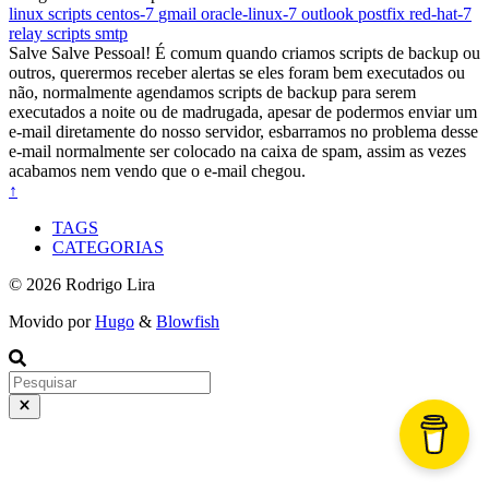
linux
scripts
centos-7
gmail
oracle-linux-7
outlook
postfix
red-hat-7
relay
scripts
smtp
Salve Salve Pessoal! É comum quando criamos scripts de backup ou
outros, querermos receber alertas se eles foram bem executados ou
não, normalmente agendamos scripts de backup para serem
executados a noite ou de madrugada, apesar de podermos enviar um
e-mail diretamente do nosso servidor, esbarramos no problema desse
e-mail normalmente ser colocado na caixa de spam, assim as vezes
acabamos nem vendo que o e-mail chegou.
↑
TAGS
CATEGORIAS
© 2026 Rodrigo Lira
Movido por
Hugo
&
Blowfish