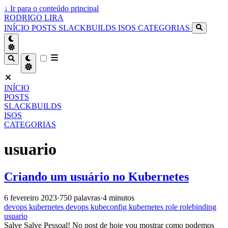
↓
Ir para o conteúdo principal
RODRIGO LIRA
INÍCIO
POSTS
SLACKBUILDS
ISOS
CATEGORIAS
INÍCIO
POSTS
SLACKBUILDS
ISOS
CATEGORIAS
usuario
Criando um usuário no Kubernetes
6 fevereiro 2023
·
750 palavras
·
4 minutos
devops
kubernetes
devops
kubeconfig
kubernetes
role
rolebinding
usuario
Salve Salve Pessoal! No post de hoje vou mostrar como podemos