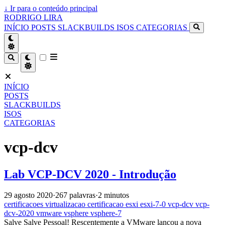
↓
Ir para o conteúdo principal
RODRIGO LIRA
INÍCIO
POSTS
SLACKBUILDS
ISOS
CATEGORIAS
INÍCIO
POSTS
SLACKBUILDS
ISOS
CATEGORIAS
vcp-dcv
Lab VCP-DCV 2020 - Introdução
29 agosto 2020
·
267 palavras
·
2 minutos
certificacoes
virtualizacao
certificacao
esxi
esxi-7-0
vcp-dcv
vcp-
dcv-2020
vmware
vsphere
vsphere-7
Salve Salve Pessoal! Rescentemente a VMware lançou a nova