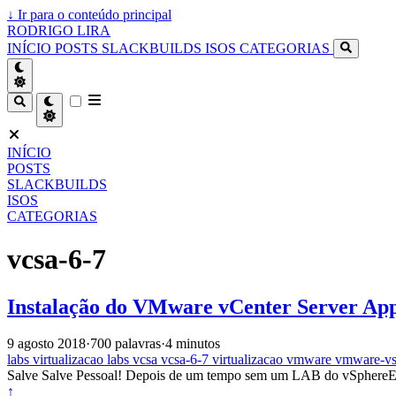
↓
Ir para o conteúdo principal
RODRIGO LIRA
INÍCIO
POSTS
SLACKBUILDS
ISOS
CATEGORIAS
INÍCIO
POSTS
SLACKBUILDS
ISOS
CATEGORIAS
vcsa-6-7
Instalação do VMware vCenter Server App
9 agosto 2018
·
700 palavras
·
4 minutos
labs
virtualizacao
labs
vcsa
vcsa-6-7
virtualizacao
vmware
vmware-vs
Salve Salve Pessoal! Depois de um tempo sem um LAB do vSphereEst
↑