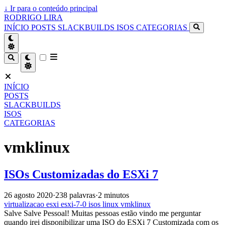
↓
Ir para o conteúdo principal
RODRIGO LIRA
INÍCIO
POSTS
SLACKBUILDS
ISOS
CATEGORIAS
INÍCIO
POSTS
SLACKBUILDS
ISOS
CATEGORIAS
vmklinux
ISOs Customizadas do ESXi 7
26 agosto 2020
·
238 palavras
·
2 minutos
virtualizacao
esxi
esxi-7-0
isos
linux
vmklinux
Salve Salve Pessoal! Muitas pessoas estão vindo me perguntar
quando irei disponibilizar uma ISO do ESXi 7 Customizada com os