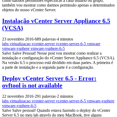
como darmos permissões especificas a cada usuário ou grupo,
também vou mostrar como darmos permissão apenas a determinados
objetos do nosso vCenter Server.
Instalação vCenter Server Appliance 6.5
(VCSA)
23 novembro 2016
·
689 palavras
·
4 minutos
labs
virtualizacao
vcenter-server
vcenter-server-6-5
vmware
vmware-vsphere
vmware-vsphere-6-5
Salve Salve Pessoal! Nesse post vou mostrar como realizar a
instalação e configuração do vCenter Server Appliance 6.5 (VCSA).
Na versão 6.5 o processo está dividido em duas partes. A primeira é
a parte de instalação e a segunda parte é a configuração.
Deploy vCenter Server 6.5 - Error:
ovftool is not available
22 novembro 2016
·
291 palavras
·
2 minutos
labs
virtualizacao
vcenter-server
vcenter-server-6-5
vmware-vsphere
vmware-vsphere-6-5
Salve Salve pessoal! Quando estava fazendo o deploy do vCenter
Server 6.5 no meu lab através do meu MacBook, tive alguns