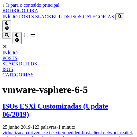
↓
Ir para o conteúdo principal
RODRIGO LIRA
INÍCIO
POSTS
SLACKBUILDS
ISOS
CATEGORIAS
INÍCIO
POSTS
SLACKBUILDS
ISOS
CATEGORIAS
vmware-vsphere-6-5
ISOs ESXi Customizadas (Update
06/2019)
25 junho 2019
·
123 palavras
·
1 minuto
virtualizacao
drivers
esxi
esxi-embedded-host-client
network
realtek