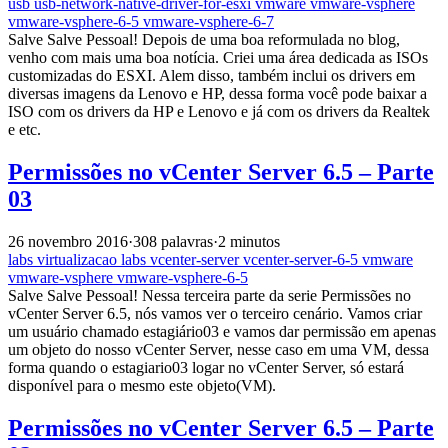
usb
usb-network-native-driver-for-esxi
vmware
vmware-vsphere
vmware-vsphere-6-5
vmware-vsphere-6-7
Salve Salve Pessoal! Depois de uma boa reformulada no blog,
venho com mais uma boa notícia. Criei uma área dedicada as ISOs
customizadas do ESXI. Alem disso, também inclui os drivers em
diversas imagens da Lenovo e HP, dessa forma você pode baixar a
ISO com os drivers da HP e Lenovo e já com os drivers da Realtek
e etc.
Permissões no vCenter Server 6.5 – Parte
03
26 novembro 2016
·
308 palavras
·
2 minutos
labs
virtualizacao
labs
vcenter-server
vcenter-server-6-5
vmware
vmware-vsphere
vmware-vsphere-6-5
Salve Salve Pessoal! Nessa terceira parte da serie Permissões no
vCenter Server 6.5, nós vamos ver o terceiro cenário. Vamos criar
um usuário chamado estagiário03 e vamos dar permissão em apenas
um objeto do nosso vCenter Server, nesse caso em uma VM, dessa
forma quando o estagiario03 logar no vCenter Server, só estará
disponível para o mesmo este objeto(VM).
Permissões no vCenter Server 6.5 – Parte