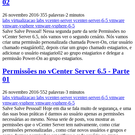
02
26 novembro 2016
·
355 palavras
·
2 minutos
labs
virtualizacao
labs
vcenter-server
vcenter-server-6-5
vmware
vmware-vsphere
vmware-vsphere-6-5
Salve Salve Pessoal! Nessa segunda parte da serie Permissões no
vCenter Server 6.5, nós vamos ver o segundo cenário. Nós vamos
criar uma permissão personalizada chamada Power-On, criar usuário
chamado estagiário02, depois criar um grupo chamado estagiarios, e
adicionar o usuário estagiario02 ao grupo estagiarios e delegar a
permissão Power-On ao grupo estagiarios.
Permissões no vCenter Server 6.5 - Parte
01
26 novembro 2016
·
552 palavras
·
3 minutos
labs
virtualizacao
labs
vcenter-server
vcenter-server-6-5
vmware
vmware-vsphere
vmware-vsphere-6-5
Salve Salve Pessoal! Hoje em dia se fala muito de segurança, e uma
das suas boas práticas é darmos ao usuário apenas as permissões
necessárias ao mesmo. Nessa serie de posts, vou mostrar as
permissões que o vCenter Server tem nativamente, como criar
permissões personalizadas , como criar novos usuários e grupos e