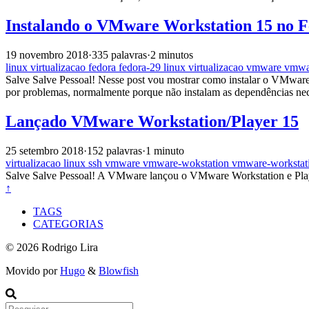
Instalando o VMware Workstation 15 no F
19 novembro 2018
·
335 palavras
·
2 minutos
linux
virtualizacao
fedora
fedora-29
linux
virtualizacao
vmware
vmwa
Salve Salve Pessoal! Nesse post vou mostrar como instalar o VMware
por problemas, normalmente porque não instalam as dependências nec
Lançado VMware Workstation/Player 15
25 setembro 2018
·
152 palavras
·
1 minuto
virtualizacao
linux
ssh
vmware
vmware-wokstation
vmware-workstat
Salve Salve Pessoal! A VMware lançou o VMware Workstation e Player 
↑
TAGS
CATEGORIAS
© 2026 Rodrigo Lira
Movido por
Hugo
&
Blowfish