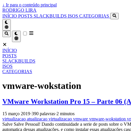
↓
Ir para o conteúdo principal
RODRIGO LIRA
INÍCIO
POSTS
SLACKBUILDS
ISOS
CATEGORIAS
INÍCIO
POSTS
SLACKBUILDS
ISOS
CATEGORIAS
vmware-wokstation
VMware Workstation Pro 15 – Parte 06 (A
15 março 2019
·
390 palavras
·
2 minutos
virtualizacao
atualizacao
virtualizacao
vmware
vmware-wokstation
v
Salve Salve Pessoal! Dando continuidade a serie de posts sobre o V
automatica dessas atualizações, e como instalar essas atualizações cas