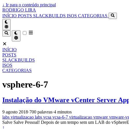
↓
Ir para o conteúdo principal
RODRIGO LIRA
INÍCIO
POSTS
SLACKBUILDS
ISOS
CATEGORIAS
INÍCIO
POSTS
SLACKBUILDS
ISOS
CATEGORIAS
vsphere-6-7
Instalação do VMware vCenter Server App
9 agosto 2018
·
700 palavras
·
4 minutos
labs
virtualizacao
labs
vcsa
vcsa-6-7
virtualizacao
vmware
vmware-vs
Salve Salve Pessoal! Depois de um tempo sem um LAB do vSphereEst
↑