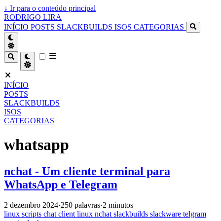
↓
Ir para o conteúdo principal
RODRIGO LIRA
INÍCIO
POSTS
SLACKBUILDS
ISOS
CATEGORIAS
INÍCIO
POSTS
SLACKBUILDS
ISOS
CATEGORIAS
whatsapp
nchat - Um cliente terminal para
WhatsApp e Telegram
2 dezembro 2024
·
250 palavras
·
2 minutos
linux
scripts
chat
client
linux
nchat
slackbuilds
slackware
telgram