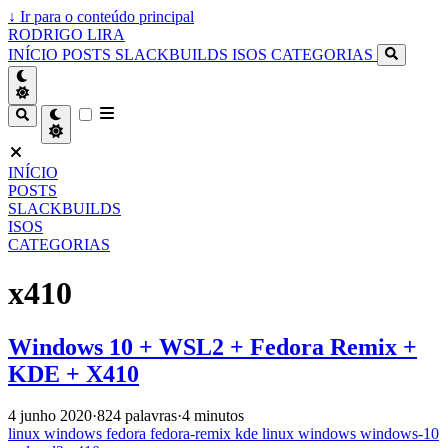
↓
Ir para o conteúdo principal
RODRIGO LIRA
INÍCIO
POSTS
SLACKBUILDS
ISOS
CATEGORIAS
INÍCIO
POSTS
SLACKBUILDS
ISOS
CATEGORIAS
x410
Windows 10 + WSL2 + Fedora Remix +
KDE + X410
4 junho 2020
·
824 palavras
·
4 minutos
linux
windows
fedora
fedora-remix
kde
linux
windows
windows-10