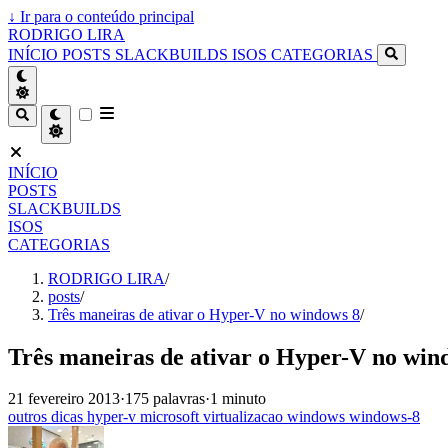
↓
Ir para o conteúdo principal
RODRIGO LIRA
INÍCIO
POSTS
SLACKBUILDS
ISOS
CATEGORIAS
INÍCIO
POSTS
SLACKBUILDS
ISOS
CATEGORIAS
RODRIGO LIRA
/
posts
/
Três maneiras de ativar o Hyper-V no windows 8
/
Três maneiras de ativar o Hyper-V no win
21 fevereiro 2013
·
175 palavras
·
1 minuto
outros
dicas
hyper-v
microsoft
virtualizacao
windows
windows-8