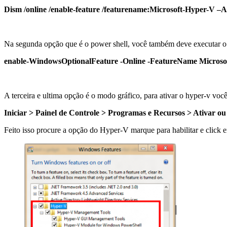
Dism /online /enable-feature /featurename:Microsoft-Hyper-V –A
Na segunda opção que é o power shell, você também deve executar o
enable-WindowsOptionalFeature -Online -FeatureName Microsof
A terceira e ultima opção é o modo gráfico, para ativar o hyper-v voc
Iniciar > Painel de Controle > Programas e Recursos > Ativar o
Feito isso procure a opção do Hyper-V marque para habilitar e click