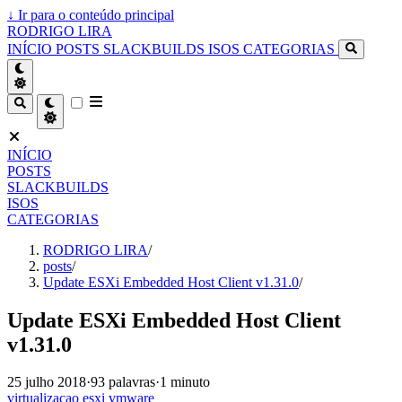
↓
Ir para o conteúdo principal
RODRIGO LIRA
INÍCIO
POSTS
SLACKBUILDS
ISOS
CATEGORIAS
INÍCIO
POSTS
SLACKBUILDS
ISOS
CATEGORIAS
RODRIGO LIRA
/
posts
/
Update ESXi Embedded Host Client v1.31.0
/
Update ESXi Embedded Host Client
v1.31.0
25 julho 2018
·
93 palavras
·
1 minuto
virtualizacao
esxi
vmware