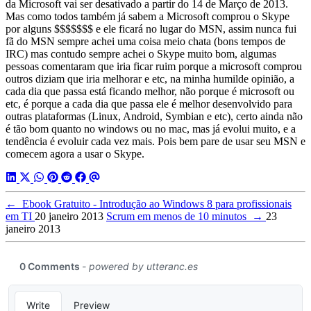
da Microsoft vai ser desativado a partir do 14 de Março de 2013.
Mas como todos também já sabem a Microsoft comprou o Skype
por alguns $$$$$$$ e ele ficará no lugar do MSN, assim nunca fui
fã do MSN sempre achei uma coisa meio chata (bons tempos de
IRC) mas contudo sempre achei o Skype muito bom, algumas
pessoas comentaram que iria ficar ruim porque a microsoft comprou
outros diziam que iria melhorar e etc, na minha humilde opinião, a
cada dia que passa está ficando melhor, não porque é microsoft ou
etc, é porque a cada dia que passa ele é melhor desenvolvido para
outras plataformas (Linux, Android, Symbian e etc), certo ainda não
é tão bom quanto no windows ou no mac, mas já evolui muito, e a
tendência é evoluir cada vez mais. Pois bem pare de usar seu MSN e
comecem agora a usar o Skype.
←
Ebook Gratuito - Introdução ao Windows 8 para profissionais
em TI
20 janeiro 2013
Scrum em menos de 10 minutos
→
23
janeiro 2013