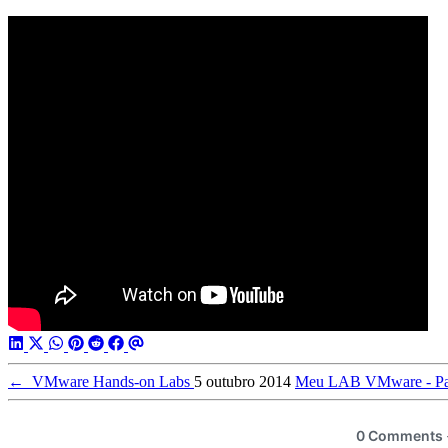
←
VMware Hands-on Labs
5 outubro 2014
Meu LAB VMware - Pa