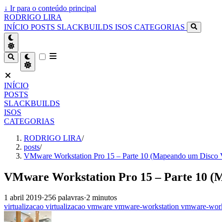
↓
Ir para o conteúdo principal
RODRIGO LIRA
INÍCIO
POSTS
SLACKBUILDS
ISOS
CATEGORIAS
INÍCIO
POSTS
SLACKBUILDS
ISOS
CATEGORIAS
RODRIGO LIRA
/
posts
/
VMware Workstation Pro 15 – Parte 10 (Mapeando um Disco V
VMware Workstation Pro 15 – Parte 10 (M
1 abril 2019
·
256 palavras
·
2 minutos
virtualizacao
virtualizacao
vmware
vmware-workstation
vmware-work