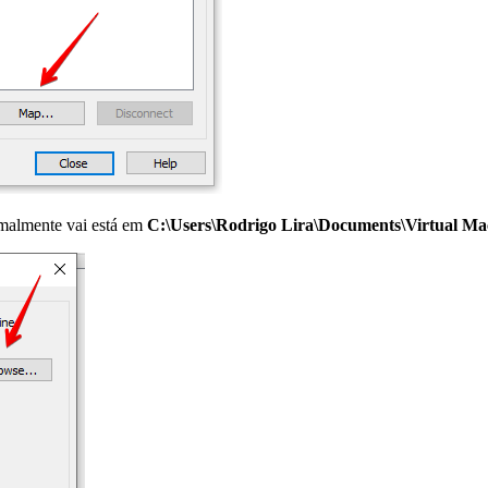
rmalmente vai está em
C:\Users\Rodrigo Lira\Documents\Virtua