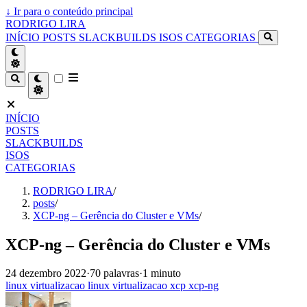
↓
Ir para o conteúdo principal
RODRIGO LIRA
INÍCIO
POSTS
SLACKBUILDS
ISOS
CATEGORIAS
INÍCIO
POSTS
SLACKBUILDS
ISOS
CATEGORIAS
RODRIGO LIRA
/
posts
/
XCP-ng – Gerência do Cluster e VMs
/
XCP-ng – Gerência do Cluster e VMs
24 dezembro 2022
·
70 palavras
·
1 minuto
linux
virtualizacao
linux
virtualizacao
xcp
xcp-ng