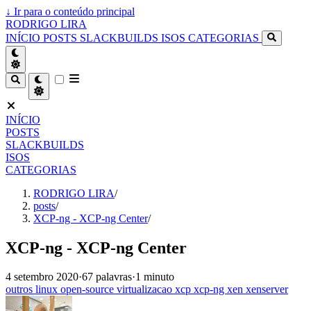
↓
Ir para o conteúdo principal
RODRIGO LIRA
INÍCIO
POSTS
SLACKBUILDS
ISOS
CATEGORIAS
INÍCIO
POSTS
SLACKBUILDS
ISOS
CATEGORIAS
RODRIGO LIRA
/
posts
/
XCP-ng - XCP-ng Center
/
XCP-ng - XCP-ng Center
4 setembro 2020
·
67 palavras
·
1 minuto
outros
linux
open-source
virtualizacao
xcp
xcp-ng
xen
xenserver