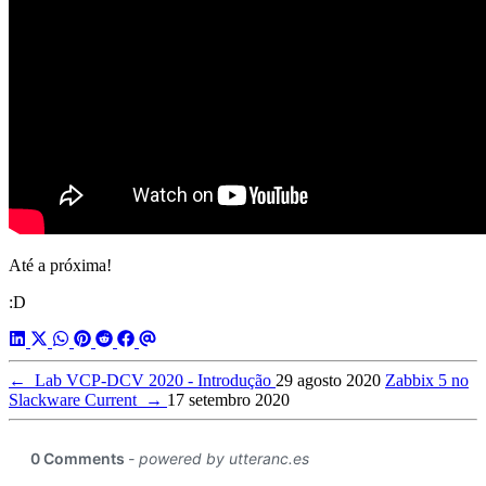
Até a próxima!
:D
←
Lab VCP-DCV 2020 - Introdução
29 agosto 2020
Zabbix 5 no
Slackware Current
→
17 setembro 2020