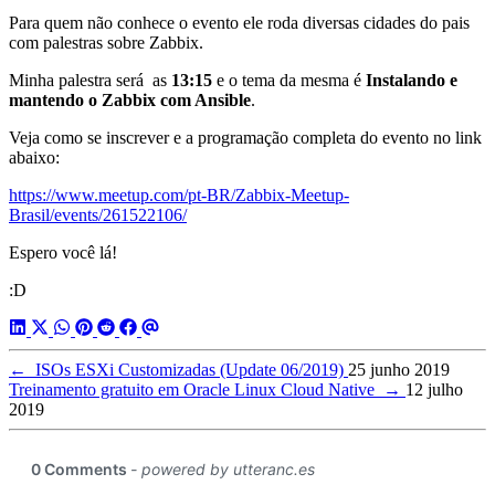
Para quem não conhece o evento ele roda diversas cidades do pais
com palestras sobre Zabbix.
Minha palestra será as
13:15
e o tema da mesma é
Instalando e
mantendo o Zabbix com Ansible
.
Veja como se inscrever e a programação completa do evento no link
abaixo:
https://www.meetup.com/pt-BR/Zabbix-Meetup-
Brasil/events/261522106/
Espero você lá!
:D
←
ISOs ESXi Customizadas (Update 06/2019)
25 junho 2019
Treinamento gratuito em Oracle Linux Cloud Native
→
12 julho
2019