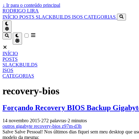
↓
Ir para o conteúdo principal
RODRIGO LIRA
INÍCIO
POSTS
SLACKBUILDS
ISOS
CATEGORIAS
INÍCIO
POSTS
SLACKBUILDS
ISOS
CATEGORIAS
recovery-bios
Forçando Recovery BIOS Backup Gigaby
14 novembro 2015
·
272 palavras
·
2 minutos
outros
gigabyte
recovery-bios
z97m-d3h
Salve Salve Pessoal! Nos últimos dias fiquei sem meu desktop que us
modelo da mesma: