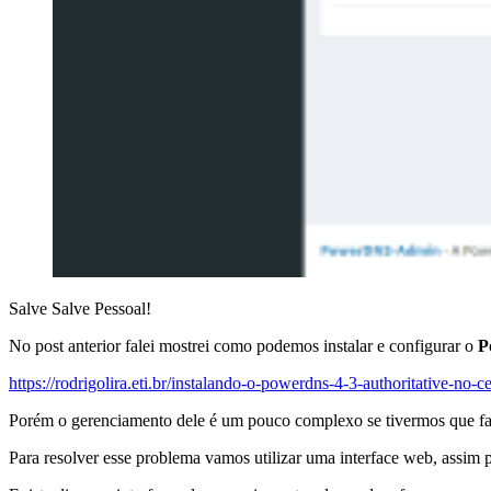
Salve Salve Pessoal!
No post anterior falei mostrei como podemos instalar e configurar o
P
https://rodrigolira.eti.br/instalando-o-powerdns-4-3-authoritative-no-c
Porém o gerenciamento dele é um pouco complexo se tivermos que faz
Para resolver esse problema vamos utilizar uma interface web, assi