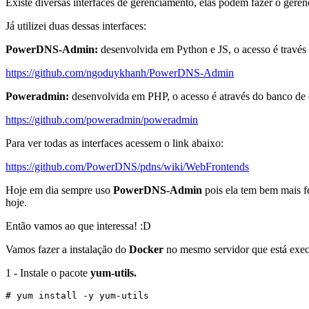
Existe diversas interfaces de gerenciamento, elas podem fazer o ge
Já utilizei duas dessas interfaces:
PowerDNS-Admin:
desenvolvida em Python e JS, o acesso é través
https://github.com/ngoduykhanh/PowerDNS-Admin
Poweradmin:
desenvolvida em PHP, o acesso é através do banco de 
https://github.com/poweradmin/poweradmin
Para ver todas as interfaces acessem o link abaixo:
https://github.com/PowerDNS/pdns/wiki/WebFrontends
Hoje em dia sempre uso
PowerDNS-Admin
pois ela tem bem mais fe
hoje.
Então vamos ao que interessa! :D
Vamos fazer a instalação do
Docker
no mesmo servidor que está ex
1 - Instale o pacote
yum-utils.
# yum install -y yum-utils