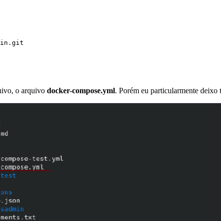
in.git
uivo, o arquivo
docker-compose.yml
. Porém eu particularmente deixo t