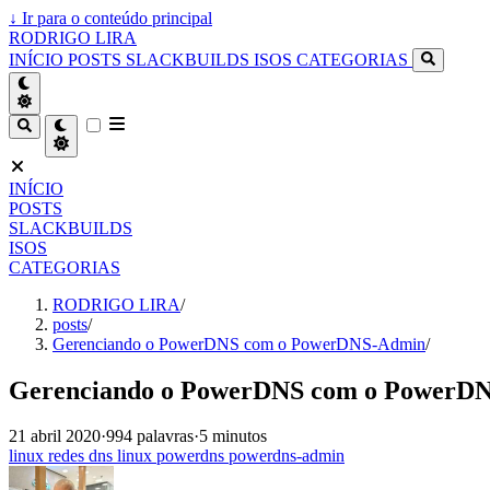
↓
Ir para o conteúdo principal
RODRIGO LIRA
INÍCIO
POSTS
SLACKBUILDS
ISOS
CATEGORIAS
INÍCIO
POSTS
SLACKBUILDS
ISOS
CATEGORIAS
RODRIGO LIRA
/
posts
/
Gerenciando o PowerDNS com o PowerDNS-Admin
/
Gerenciando o PowerDNS com o PowerD
21 abril 2020
·
994 palavras
·
5 minutos
linux
redes
dns
linux
powerdns
powerdns-admin