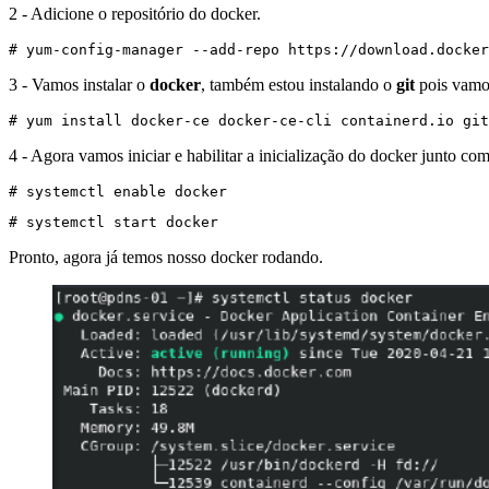
2 - Adicione o repositório do docker.
# yum-config-manager --add-repo https://download.docker
3 - Vamos instalar o
docker
, também estou instalando o
git
pois vamo
# yum install docker-ce docker-ce-cli containerd.io git
4 - Agora vamos iniciar e habilitar a inicialização do docker junto com
# systemctl enable docker
# systemctl start docker
Pronto, agora já temos nosso docker rodando.