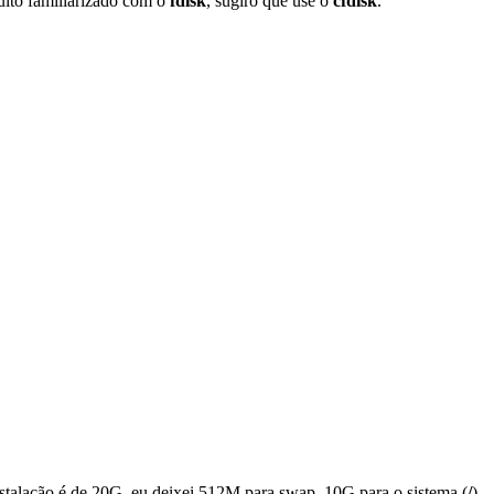
uito familiarizado com o
fdisk
, sugiro que use o
cfdisk
.
nstalação é de 20G, eu deixei 512M para swap, 10G para o sistema (
/
)