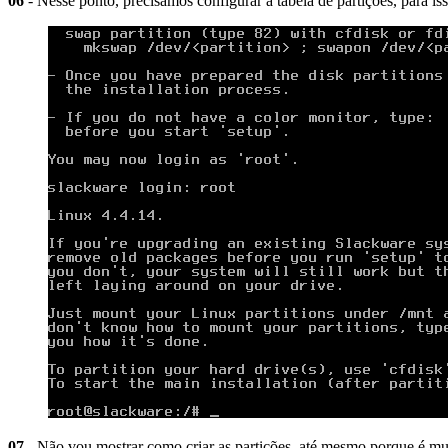
06
- Nesse ponto, precisamos configurar a tabela de partições, para iss
07
- Não vou mostrar como criar as partições, até mesmo porque é mui