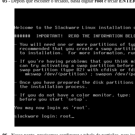
05
- Depois que escolher o teclado, basta digitar
root
e teclar
ENTE