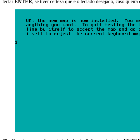
teclar
ENTER
, se tiver certeza que é o teclado desejado, caso queira c