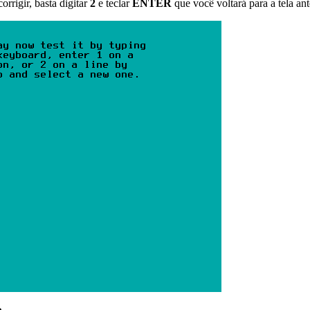
orrigir, basta digitar
2
e teclar
ENTER
que você voltará para a tela ant