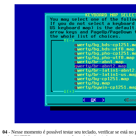
04
- Nesse momento é possível testar seu teclado, verificar se está no p