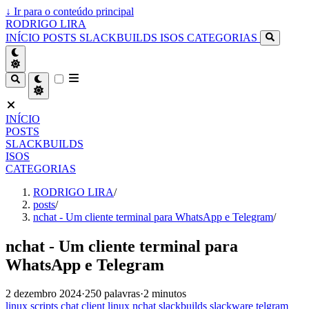
↓
Ir para o conteúdo principal
RODRIGO LIRA
INÍCIO
POSTS
SLACKBUILDS
ISOS
CATEGORIAS
INÍCIO
POSTS
SLACKBUILDS
ISOS
CATEGORIAS
RODRIGO LIRA
/
posts
/
nchat - Um cliente terminal para WhatsApp e Telegram
/
nchat - Um cliente terminal para
WhatsApp e Telegram
2 dezembro 2024
·
250 palavras
·
2 minutos
linux
scripts
chat
client
linux
nchat
slackbuilds
slackware
telgram